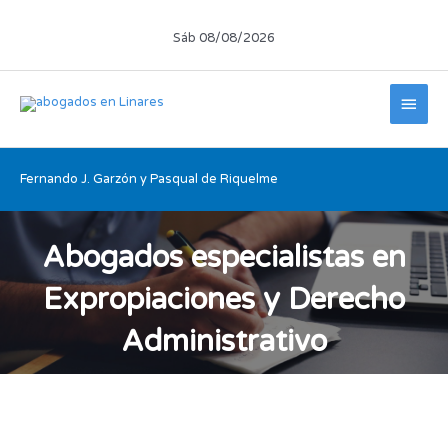
Ir
al
Sáb 08/08/2026
contenido
Men
princ
Fernando J. Garzón y Pasqual de Riquelme
Abogados especialistas en
Expropiaciones y Derecho
Administrativo