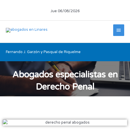
Ir
al
Jue 06/08/2026
contenido
Men
princ
Fernando J. Garzón y Pasqual de Riquelme
Abogados especialistas en
Derecho Penal