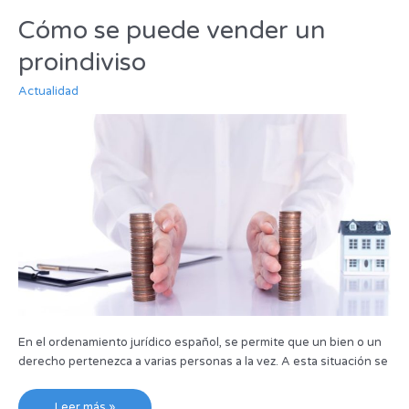
Cómo se puede vender un
Cómo
se
proindiviso
puede
vender
Actualidad
un
proindiviso
En el ordenamiento jurídico español, se permite que un bien o un
derecho pertenezca a varias personas a la vez. A esta situación se
Leer más »