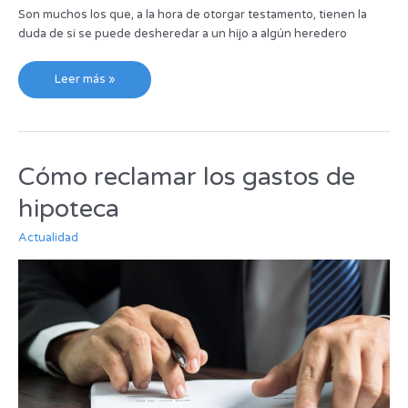
Son muchos los que, a la hora de otorgar testamento, tienen la
duda de si se puede desheredar a un hijo a algún heredero
Leer más »
Cómo reclamar los gastos de
Cómo
reclamar
hipoteca
los
gastos
Actualidad
de
hipoteca