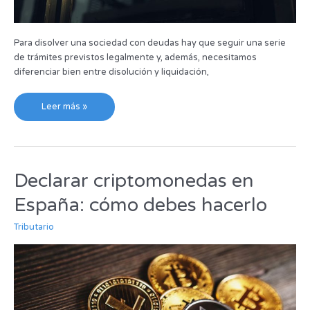
Para disolver una sociedad con deudas hay que seguir una serie
de trámites previstos legalmente y, además, necesitamos
diferenciar bien entre disolución y liquidación,
Leer más »
Declarar criptomonedas en
Declarar
criptomonedas
España: cómo debes hacerlo
en
España:
Tributario
cómo
debes
hacerlo