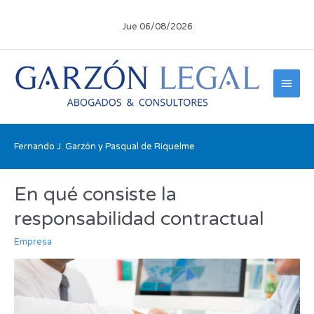
Ir
al
Jue 06/08/2026
contenido
Men
princ
Fernando J. Garzón y Pasqual de Riquelme
En qué consiste la
En
qué
responsabilidad contractual
consiste
la
Empresa
responsabilidad
contractual