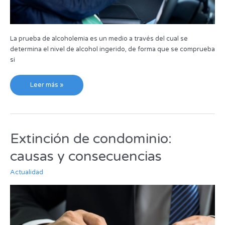
La prueba de alcoholemia es un medio a través del cual se
determina el nivel de alcohol ingerido, de forma que se comprueba
si
Leer más »
Extinción de condominio:
Extinción
de
causas y consecuencias
condominio:
causas
Actualidad
y
consecuencias