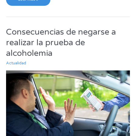
Consecuencias de negarse a
Consecuencias
de
realizar la prueba de
negarse
a
alcoholemia
realizar
la
Actualidad
prueba
de
alcoholemia