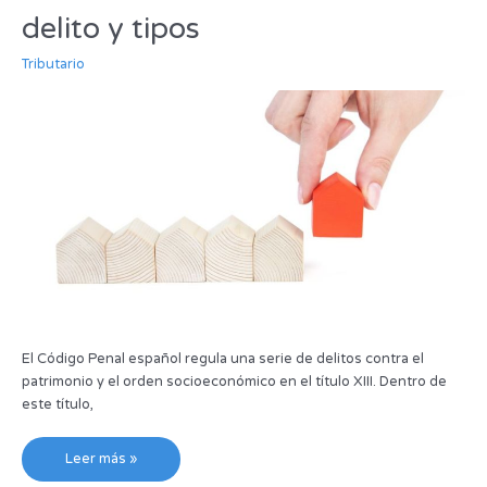
elementos
delito y tipos
constitutivos
de
Tributario
delito
y
tipos
El Código Penal español regula una serie de delitos contra el
patrimonio y el orden socioeconómico en el título XIII. Dentro de
este título,
Leer más »