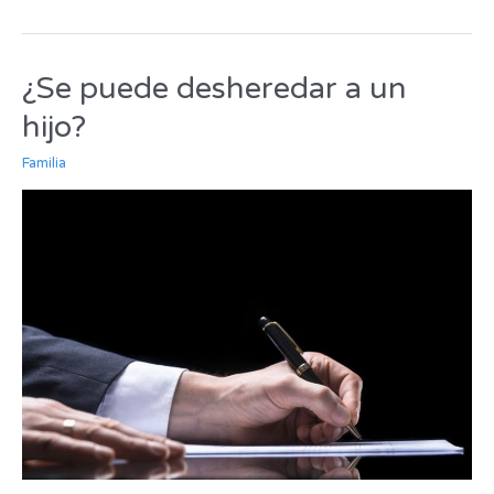
¿Se puede desheredar a un
¿Se
puede
hijo?
desheredar
a
Familia
un
hijo?