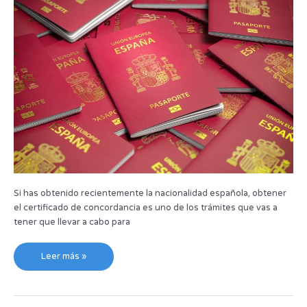
y
para
qué
sirve
Si has obtenido recientemente la nacionalidad española, obtener
el certificado de concordancia es uno de los trámites que vas a
tener que llevar a cabo para
Leer más »