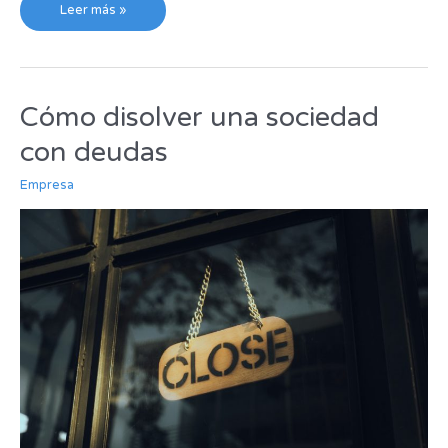
Leer más »
Cómo disolver una sociedad
Cómo
disolver
con deudas
una
sociedad
Empresa
con
deudas