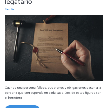
legatario
heredero
y
Familia
legatario
Cuando una persona fallece, sus bienes y obligaciones pasan a la
persona que corresponda en cada caso. Dos de estas figuras son
el heredero