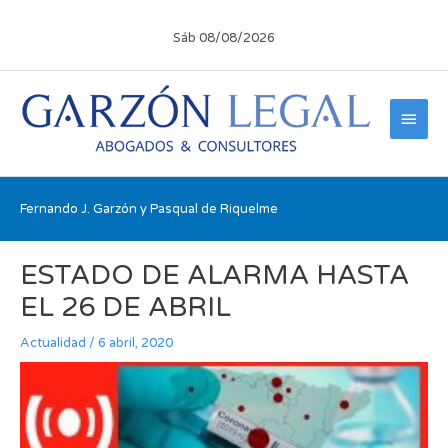
Ir
al
Sáb 08/08/2026
contenido
Men
princ
Fernando J. Garzón y Pasqual de Riquelme
Navegación
ESTADO DE ALARMA HASTA
de
entradas
EL 26 DE ABRIL
Actualidad
/
6 abril, 2020