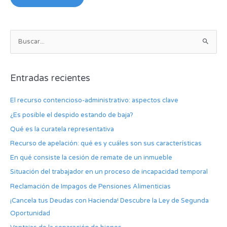
B
u
s
Entradas recientes
c
a
El recurso contencioso-administrativo: aspectos clave
r
¿Es posible el despido estando de baja?
p
Qué es la curatela representativa
o
Recurso de apelación: qué es y cuáles son sus características
r
:
En qué consiste la cesión de remate de un inmueble
Situación del trabajador en un proceso de incapacidad temporal
Reclamación de Impagos de Pensiones Alimenticias
¡Cancela tus Deudas con Hacienda! Descubre la Ley de Segunda
Oportunidad