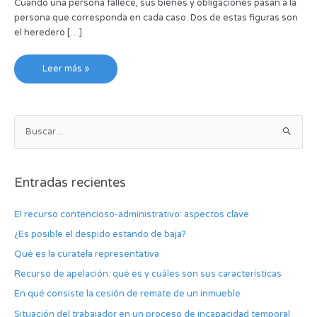
Cuando una persona fallece, sus bienes y obligaciones pasan a la
persona que corresponda en cada caso. Dos de estas figuras son
el heredero […]
Leer más »
B
u
s
Entradas recientes
c
a
El recurso contencioso-administrativo: aspectos clave
r
¿Es posible el despido estando de baja?
p
Qué es la curatela representativa
o
Recurso de apelación: qué es y cuáles son sus características
r
:
En qué consiste la cesión de remate de un inmueble
Situación del trabajador en un proceso de incapacidad temporal