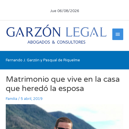
Ir
al
Jue 06/08/2026
contenido
Men
princ
Fernando J. Garzón y Pasqual de Riquelme
Navegación
Matrimonio que vive en la casa
de
entradas
que heredó la esposa
Familia
/
5 abril, 2019