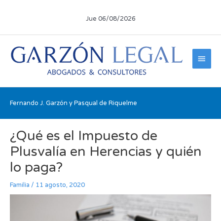
Ir
al
Jue 06/08/2026
contenido
Men
princ
Fernando J. Garzón y Pasqual de Riquelme
Navegación
¿Qué es el Impuesto de
de
entradas
Plusvalía en Herencias y quién
lo paga?
Familia
/
11 agosto, 2020